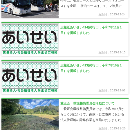
今年は、宿泊コースと日帰りコース（２コー
ス）を企画。 宿泊コースは、１、２班共に初
日は伊香保温泉へ宿泊し、…
更新日：2025-12-24
広報紙あいせい414(発行日：令和7年11月1
日）を掲載しました。
更新日：2025-12-15
広報紙あいせい413(発行日：令和7年10月1
日）を掲載しました。
更新日：2025-12-03
愛正会 環境整備委員会活動について
愛正会環境整備委員会では、令和7年7月か
ら１０月にかけて、高萩・日立市内における
法人管理地の除草作業を実施いたしました。
本活動は、各施設・病院よ…
更新日：2025-11-20