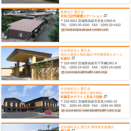
医療法人 愛正会
安良川訪問看護ステーション
〒318-0021
茨城県高萩市安良川963-8
TEL：
0293-20-4150
FAX：
0293-20-4102
houkan
arakawa-center
com
mail_outline
alternate_email
社会福祉法人 愛正会
指定介護老人福祉施設
特別養護老人ホーム
松籟荘
〒318-0003
茨城県高萩市下手綱1951-8
TEL：
0293-24-0207
FAX：
0293-24-0209
syouraisou
health-care
or
jp
mail_outline
alternate_email
社会福祉法人 愛正会
地域密着型介護老人福祉施設
松籟荘サテライト安良川別館
〒318-0021
茨城県高萩市安良川963-10
TEL：
0293-44-3558
FAX：
0293-44-3559
syouraisou-sateraito
health-care
or
jp
mail_outline
alternate_email
社会福祉法人 愛正会
障害者支援施設