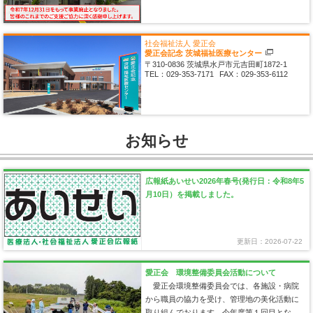
社会福祉法人 愛正会
愛正会記念
茨城福祉医療センター
〒310-0836
茨城県水戸市元吉田町1872-1
TEL：
029-353-7171
FAX：
029-353-6112
お知らせ
広報紙あいせい2026年春号(発行日：令和8年5
月10日）を掲載しました。
更新日：2026-07-22
愛正会 環境整備委員会活動について
愛正会環境整備委員会では、各施設・病院
から職員の協力を受け、管理地の美化活動に
取り組んでおります。今年度第１回目となる