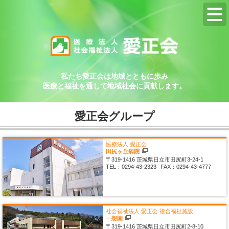
私たち愛正会は地域とともに歩み
医療と福祉を通して地域社会に貢献します。
愛正会グループ
医療法人 愛正会
田尻ヶ丘病院
〒319-1416
茨城県日立市田尻町3-24-1
TEL：
0294-43-2323
FAX：
0294-43-4777
社会福祉法人 愛正会
複合福祉施設
一想園
〒319-1416
茨城県日立市田尻町2-8-10