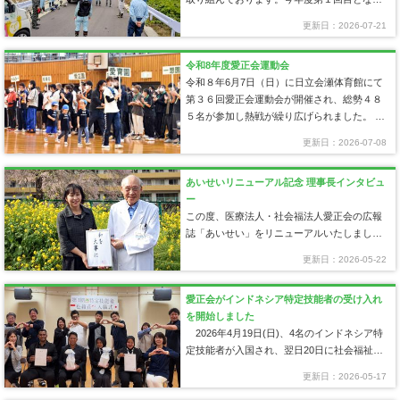
除草作業を、令和８年６月１…
更新日：2026-07-21
令和8年度愛正会運動会
令和８年6月7日（日）に日立会瀬体育館にて
第３６回愛正会運動会が開催され、総勢４８
５名が参加し熱戦が繰り広げられました。 保
育園児のお遊戯はとても可愛…
更新日：2026-07-08
あいせいリニューアル記念 理事長インタビュ
ー
この度、医療法人・社会福法人愛正会の広報
誌「あいせい」をリニューアルいたしまし
た。 リニューアル記念特集として、横倉理事
更新日：2026-05-22
長と金川理事長へインタビュー…
愛正会がインドネシア特定技能者の受け入れ
を開始しました
2026年4月19日(日)、4名のインドネシア特
定技能者が入国され、翌日20日に社会福祉法
人愛正会 特別養護老人ホーム松籟荘に入職さ
更新日：2026-05-17
れました。 詳細は、下記のリ…