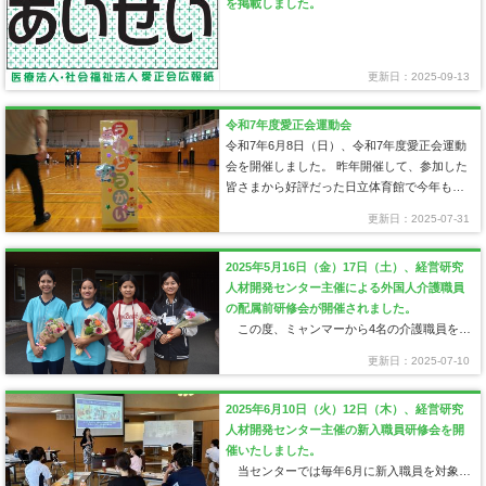
を掲載しました。
更新日：2025-09-13
令和7年度愛正会運動会
令和7年6月8日（日）、令和7年度愛正会運動
会を開催しました。 昨年開催して、参加した
皆さまから好評だった日立体育館で今年も開
催しました。 愛正会保育園3…
更新日：2025-07-31
2025年5月16日（金）17日（土）、経営研究
人材開発センター主催による外国人介護職員
の配属前研修会が開催されました。
この度、ミャンマーから4名の介護職員を迎
えるにあたり、外国人介護職員のための配属
更新日：2025-07-10
前研修会を開催いたしました。 愛正会には現
在6名の外国人の介護職員が…
2025年6月10日（火）12日（木）、経営研究
人材開発センター主催の新入職員研修会を開
催いたしました。
当センターでは毎年6月に新入職員を対象と