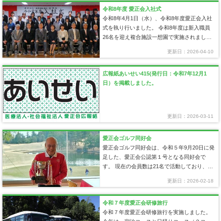
令和8年度 愛正会入社式
令和8年4月1日（水）、令和8年度愛正会入社
式を執り行いました。 令和8年度は新入職員
26名を迎え複合施設一想園で実施されまし
た。まず、社会福祉法人愛正会金…
更新日：2026-04-10
広報紙あいせい415(発行日：令和7年12月1
日）を掲載しました。
更新日：2026-03-11
愛正会ゴルフ同好会
愛正会ゴルフ同好会は、令和５年9月20日に発
足した、愛正会公認第１号となる同好会で
す。 現在の会員数は21名で活動しており、メ
ンバーには横倉理事長や金川理…
更新日：2026-02-18
令和７年度愛正会研修旅行
令和７年度愛正会研修旅行を実施しました。