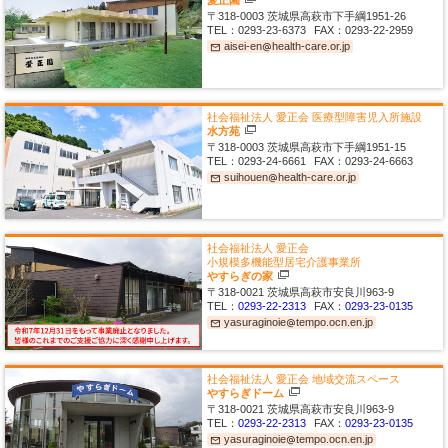
愛正園
〒318-0003
茨城県高萩市下手綱1951-26
TEL：
0293-23-6373
FAX：
0293-22-2959
aisei-en
health-care
or
jp
mail_outline
alternate_email
社会福祉法人 愛正会
医療型障害児入所施設
水方苑
〒318-0003
茨城県高萩市下手綱1951-15
TEL：
0293-24-6661
FAX：
0293-24-6663
suihouen
health-care
or
jp
mail_outline
alternate_email
社会福祉法人 愛正会
小規模多機能型居宅介護事業所
やすらぎの家
〒318-0021
茨城県高萩市安良川963-9
TEL：
0293-22-2313
FAX：
0293-23-0135
yasuraginoie
tempo
ocn
en
jp
mail_outline
alternate_email
社会福祉法人 愛正会
地域交流スペース
やすらぎドーム
〒318-0021
茨城県高萩市安良川963-9
TEL：
0293-22-2313
FAX：
0293-23-0135
yasuraginoie
tempo
ocn
en
jp
mail_outline
alternate_email