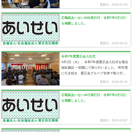
した研修会を開催しており、今年度は法人内
更新日：2025-07-03
の各施設から計34名の職員が参加いたしまし
た。 新入職員研修会の特徴は…
広報紙あいせい408(発行日：令和7年5月1日）
を掲載しました。
更新日：2025-06-10
令和7年度愛正会入社式
4月1日（火）、令和7年度愛正会入社式を複合
福祉施設 一想園にて執り行いました。 昨年度
に引き続き、愛正会グループ全体で執り行う
入社式を開催いたしました…
更新日：2025-05-15
広報紙あいせい407(発行日：令和7年4月1日）
を掲載しました。
更新日：2025-05-07