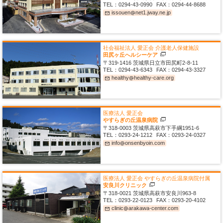
TEL：
0294-43-0990
FAX：
0294-44-8688
issouen
net1
jway
ne
jp
mail_outline
alternate_email
社会福祉法人 愛正会
介護老人保健施設
田尻ヶ丘へルシーケア
〒319-1416
茨城県日立市田尻町2-8-11
TEL：
0294-43-6343
FAX：
0294-43-3327
healthy
healthy-care
org
mail_outline
alternate_email
医療法人 愛正会
やすらぎの丘温泉病院
〒318-0003
茨城県高萩市下手綱1951-6
TEL：
0293-24-1212
FAX：
0293-24-0327
info
onsenbyoin
com
mail_outline
alternate_email
医療法人 愛正会
やすらぎの丘温泉病院付属
安良川クリニック
〒318-0021
茨城県高萩市安良川963-8
TEL：
0293-22-0123
FAX：
0293-20-4102
clinic
arakawa-center
com
mail_outline
alternate_email